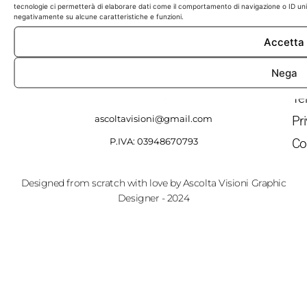
QU
tecnologie ci permetterà di elaborare dati come il comportamento di navigazione o ID unici
negativamente su alcune caratteristiche e funzioni.
Ho
Accetta
Sh
Nega
Gr
Ascolta Visioni Streetwear
Te
ascoltavisioni@gmail.com
Pr
Co
P.IVA: 03948670793
Designed from scratch with love by Ascolta Visioni Graphic
Designer - 2024