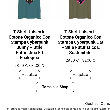
T-Shirt Unisex In
T-Shirt Unisex In
Cotone Organico Con
Cotone Organico Con
Stampa Cyberpunk
Stampa Cyberpunk Cat
Bunny – Stile
– Stile Futuristico E
Futuristico Ed
Sostenibile
Ecologico
28,00
€
-
32,00
€
28,00
€
-
32,00
€
Acquista
Acquista
Torna allo Shop
Gestisci Con
Per fornire le migliori esperienze, utilizziamo tecnologie come i cookie per memorizzare e/