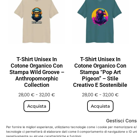
T-Shirt Unisex In
T-Shirt Unisex In
Cotone Organico Con
Cotone Organico Con
Stampa Wild Groove –
Stampa “Pop Art
Anthropomorphic
Pigeon” – Stile
Collection
Creativo E Sostenibile
28,00
€
-
32,00
€
28,00
€
-
32,00
€
Acquista
Acquista
Gestisci Con
Torna allo Shop
Per fornire le migliori esperienze, utilizziamo tecnologie come i cookie per memorizzare e/
tecnologie ci permetterà di elaborare dati come il comportamento di navigazione o ID unici
negativamente su alcune caratteristiche e funzioni.