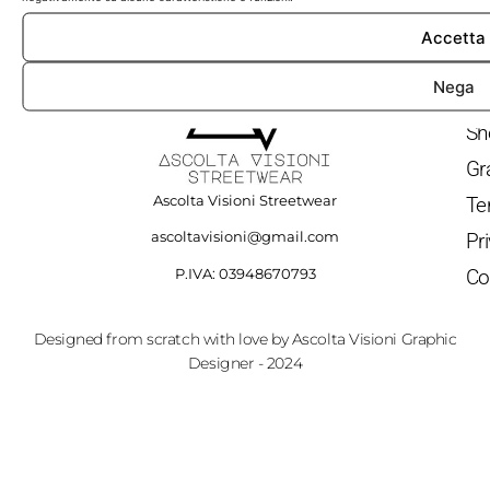
Accetta
QU
Nega
Ho
Sh
Gr
Ascolta Visioni Streetwear
Te
ascoltavisioni@gmail.com
Pr
Co
P.IVA: 03948670793
Designed from scratch with love by Ascolta Visioni Graphic
Designer - 2024