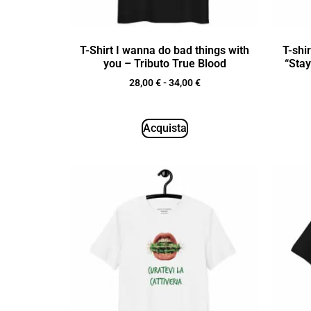
T-Shirt I wanna do bad things with
T-shi
you – Tributo True Blood
“Stay
28,00
€
-
34,00
€
Acquista