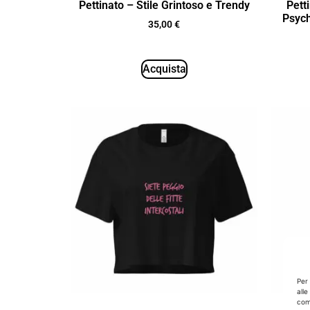
Pettinato – Stile Grintoso e Trendy
Pett
Psych
35,00
€
Acquista
Per
alle
come