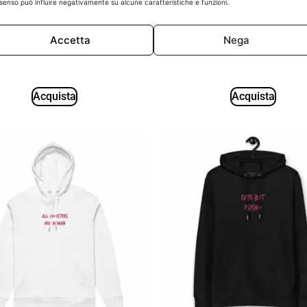
senso può influire negativamente su alcune caratteristiche e funzioni.
e Bag in Cotone Organico con
Eco Tote Bag in Cotone Orga
 “All Monsters Are Human” –
Stampa “Bloom Where You
Stile Sostenibile e Cool
Planted” – Stile Sostenibi
Accetta
Nega
Ispirazionale
25,00
€
25,00
€
Acquista
Acquista