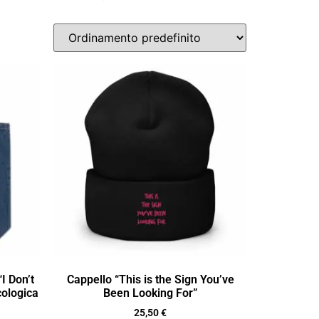
I Don’t
Cappello “This is the Sign You’ve
cologica
Been Looking For”
25,50
€