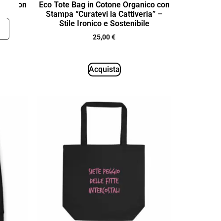
nico con
Eco Tote Bag in Cotone Organico con
 Are
Stampa “Curatevi la Cattiveria” –
le e
Stile Ironico e Sostenibile
25,00
€
Acquista