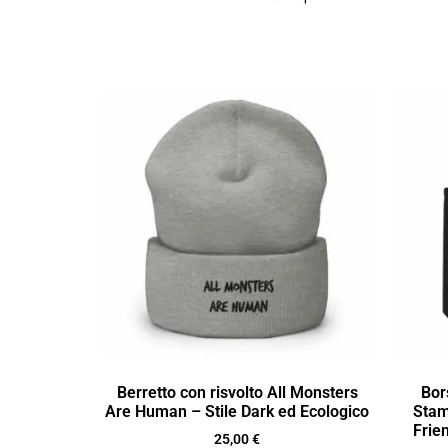
Berretto con risvolto All Monsters
Bor
Are Human – Stile Dark ed Ecologico
Stam
Frie
25,00
€