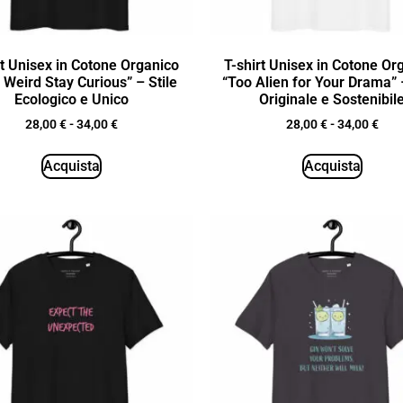
rt Unisex in Cotone Organico
T-shirt Unisex in Cotone Or
 Weird Stay Curious” – Stile
“Too Alien for Your Drama” –
Ecologico e Unico
Originale e Sostenibil
28,00
€
-
34,00
€
28,00
€
-
34,00
€
Acquista
Acquista