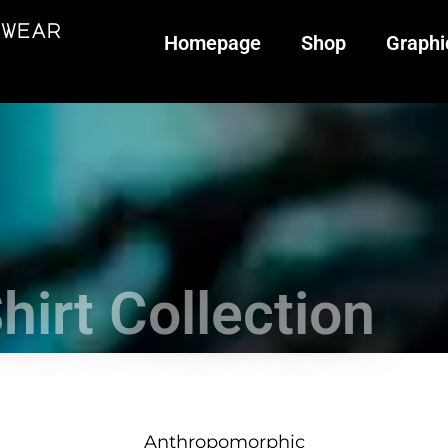
twear
Homepage
Shop
Graphi
hirt Collection
Anthropomorphic