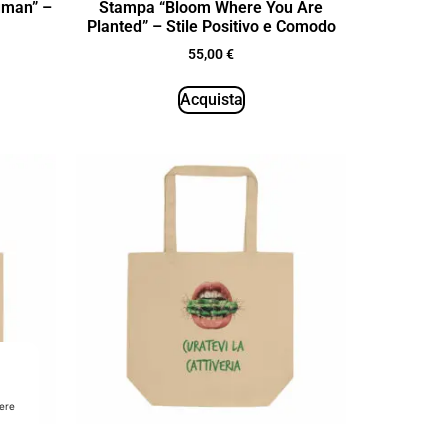
uman” –
Stampa “Bloom Where You Are
Planted” – Stile Positivo e Comodo
55,00
€
Acquista
dere