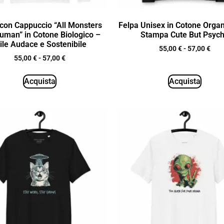
con Cappuccio “All Monsters
Felpa Unisex in Cotone Orga
uman” in Cotone Biologico –
Stampa Cute But Psyc
ile Audace e Sostenibile
55,00
€
-
57,00
€
55,00
€
-
57,00
€
Acquista
Acquista