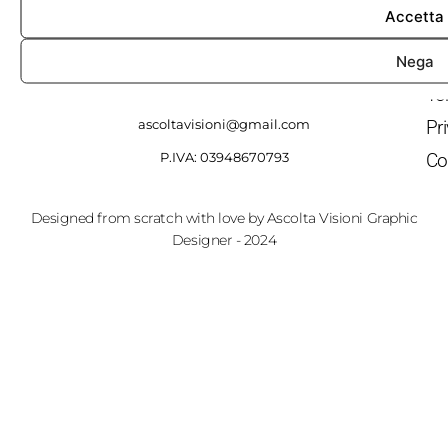
Accetta
Sh
Gr
Nega
Ascolta Visioni Streetwear
Te
ascoltavisioni@gmail.com
Pr
Co
P.IVA: 03948670793
Designed from scratch with love by Ascolta Visioni Graphic
Designer - 2024