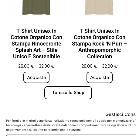
T-Shirt Unisex In
T-Shirt Unisex In
Cotone Organico Con
Cotone Organico Con
Stampa Rinoceronte
Stampa Rock ‘n Purr –
Splash Art – Stile
Anthropomorphic
Unico E Sostenibile
Collection
28,00
€
-
32,00
€
28,00
€
-
32,00
€
Acquista
Acquista
Torna allo Shop
Gestisci Con
Per fornire le migliori esperienze, utilizziamo tecnologie come i cookie per memorizzare e/
QU
tecnologie ci permetterà di elaborare dati come il comportamento di navigazione o ID unici
negativamente su alcune caratteristiche e funzioni.
Ho