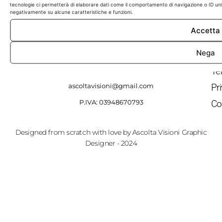
QU
tecnologie ci permetterà di elaborare dati come il comportamento di navigazione o ID unici
negativamente su alcune caratteristiche e funzioni.
Ho
Accetta
Sh
Nega
Gr
Ascolta Visioni Streetwear
Te
ascoltavisioni@gmail.com
Pr
Co
P.IVA: 03948670793
Designed from scratch with love by Ascolta Visioni Graphic
Designer - 2024