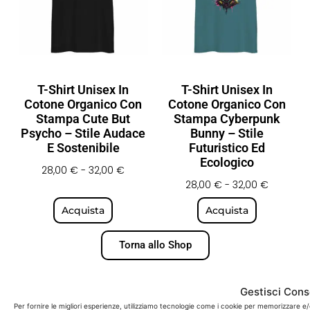
T-Shirt Unisex In
T-Shirt Unisex In
Cotone Organico Con
Cotone Organico Con
Stampa Cute But
Stampa Cyberpunk
Psycho – Stile Audace
Bunny – Stile
E Sostenibile
Futuristico Ed
Ecologico
28,00
€
-
32,00
€
28,00
€
-
32,00
€
Acquista
Acquista
Torna allo Shop
Gestisci Con
Per fornire le migliori esperienze, utilizziamo tecnologie come i cookie per memorizzare e/